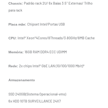
Padrão rack 2U/ 6x Baías 3.5″ Externas/ Trilho
Chassis:
para rack
Chipset Intel/Portas USB
Placa mãe:
Intel® Xeon®4Cores/8Threads/3.80GHz/8MB Cache
CPU:
16GB RAM DDR4 ECC UDIMM
Memória:
2x chips Intel® GbE LAN (10/100/1000 Mbit)®
Rede:
Armazenamento
SSD 240GB(Sistema Operacional-vms)
6x HDD 10TB SURVEILLANCE 24X7