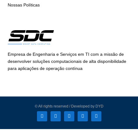
Nossas Políticas
Empresa de Engenharia e Serviços em TI com a missão de
desenvolver soluções computacionais de alta disponibilidade
para aplicações de operação contínua
© All rights reserved / Developed by DYD
L
F
I
T
Y
i
a
n
w
o
n
c
s
i
u
k
e
t
t
t
e
b
a
t
u
d
o
g
e
b