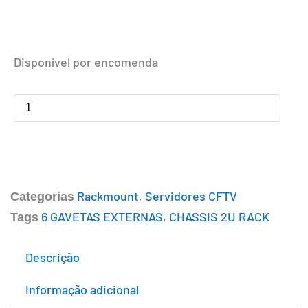
Servidor
de
Disponível por encomenda
Gravação
SDC.206S
quantidade
Rackmount
,
Servidores CFTV
Categorias
6 GAVETAS EXTERNAS
,
CHASSIS 2U RACK
Tags
Descrição
Informação adicional