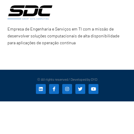
Empresa de Engenharia e Serviços em TI com a missão de
desenvolver soluções computacionais de alta disponibilidade
para aplicações de operação contínua
© All rights reserved / Developed by DYD
L
F
I
T
Y
i
a
n
w
o
n
c
s
i
u
k
e
t
t
t
e
b
a
t
u
d
o
g
e
b
i
o
r
r
e
n
k
a
-
m
f