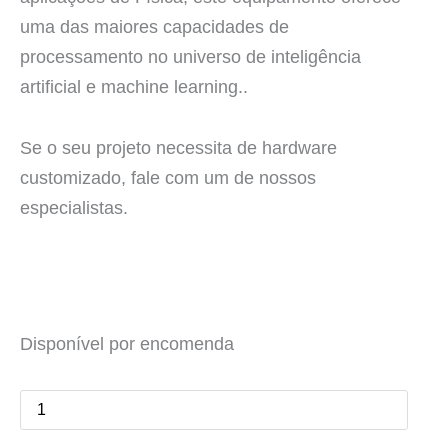
uma das maiores capacidades de
processamento no universo de inteligência
artificial e machine learning..
Se o seu projeto necessita de hardware
customizado, fale com um de nossos
especialistas.
Servidor
NVIDIA
Disponível por encomenda
Tesla
V100
8-
GPU
SDC.416DR.HPC
quantidade