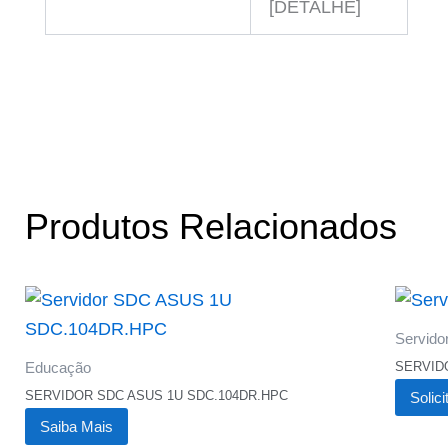
[DETALHE]
Produtos Relacionados
Servido
SERVID
Educação
SERVIDOR SDC ASUS 1U SDC.104DR.HPC
Solic
Saiba Mais