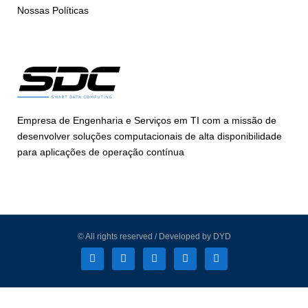
Nossas Políticas
Empresa de Engenharia e Serviços em TI com a missão de
desenvolver soluções computacionais de alta disponibilidade
para aplicações de operação contínua
© All rights reserved / Developed by DYD
L
F
I
T
Y
i
a
n
w
o
n
c
s
i
u
k
e
t
t
t
e
b
a
t
u
d
o
g
e
b