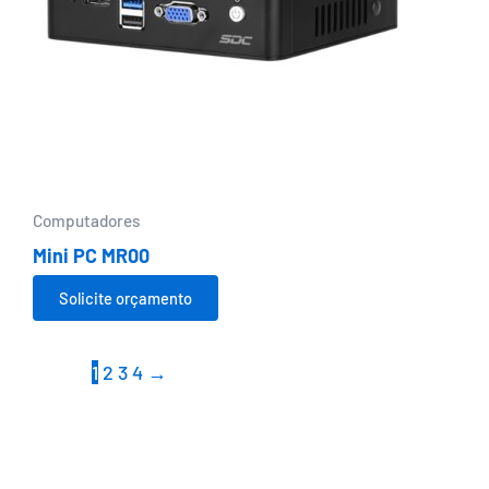
Computadores
Mini PC MR00
Solicite orçamento
1
2
3
4
→