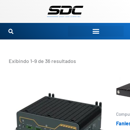
Ir
para
o
conteúdo
Exibindo 1–9 de 36 resultados
Compu
Fanle