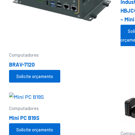
Indust
HBJC
– Mini
Sol
orçame
Computadores
BRAV-7120
Solicite orçamento
Computadores
Mini PC B19S
Solicite orçamento
Compu