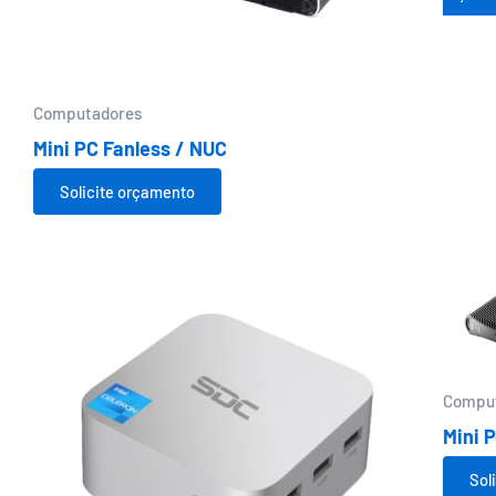
Computadores
Mini PC Fanless / NUC
Solicite orçamento
Compu
Mini P
Sol