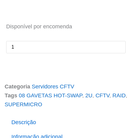
Servidor
de
Disponível por encomenda
Gravação
SDC.208R.RAID
quantidade
Categoria
Servidores CFTV
Tags
08 GAVETAS HOT-SWAP
,
2U
,
CFTV
,
RAID
,
SUPERMICRO
Descrição
Informação adicional