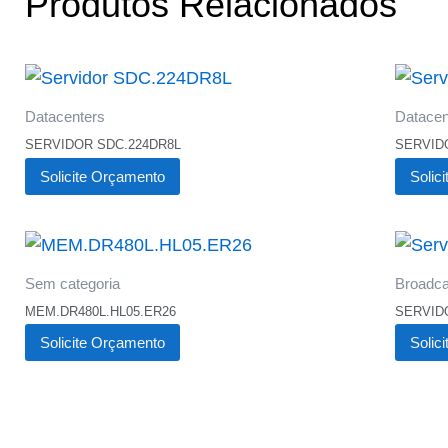
Produtos Relacionados
Datacenters
Datacen
SERVIDOR SDC.224DR8L
SERVID
Solicite Orçamento
Solic
Sem categoria
Broadca
MEM.DR480L.HL05.ER26
SERVID
Solicite Orçamento
Solic