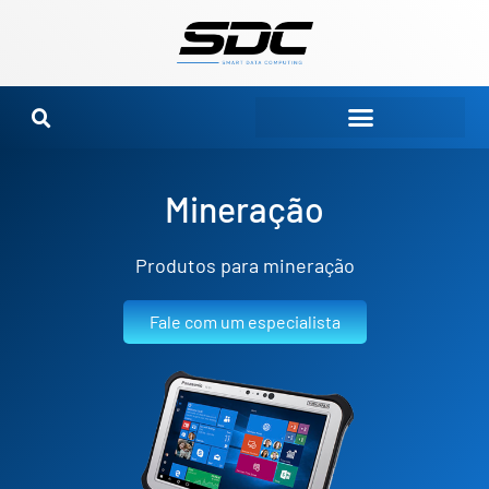
Ir
para
o
conteúdo
Mineração
Produtos para mineração
Fale com um especialista