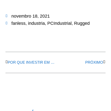
novembro 18, 2021
fanless
,
industria
,
PCIndustrial
,
Rugged
Anterior
Próx
POR QUE INVESTIR EM UM PC INDUSTRIAL?
PRÓXIMO