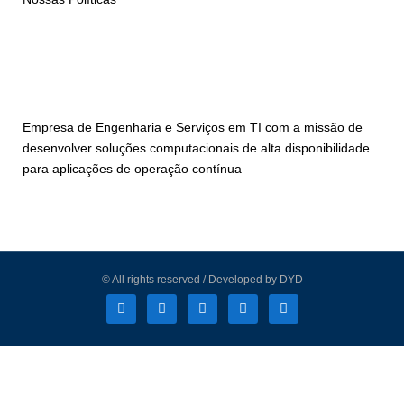
Empresa de Engenharia e Serviços em TI com a missão de
desenvolver soluções computacionais de alta disponibilidade
para aplicações de operação contínua
© All rights reserved / Developed by DYD
L
F
I
T
Y
i
a
n
w
o
n
c
s
i
u
k
e
t
t
t
e
b
a
t
u
d
o
g
e
b
i
o
r
r
e
n
k
a