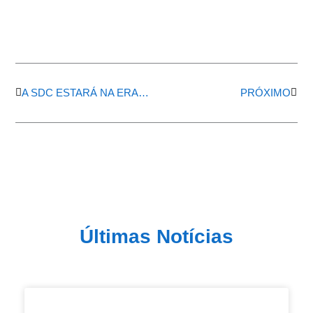
Anterior
Próx
A SDC ESTARÁ NA ERAD NORTE 2021
PRÓXIMO
Últimas Notícias