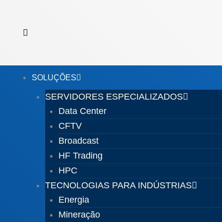
Ir
para
o
conteúdo
SOLUÇÕES
SERVIDORES ESPECIALIZADOS
Data Center
CFTV
Broadcast
HF Trading
HPC
TECNOLOGIAS PARA INDÚSTRIAS
Energia
Mineração