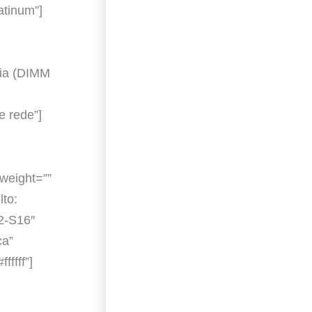
atinum”]
ia (DIMM
e rede”]
_weight=””
lto:
2-S16″
ca”
fffff”]