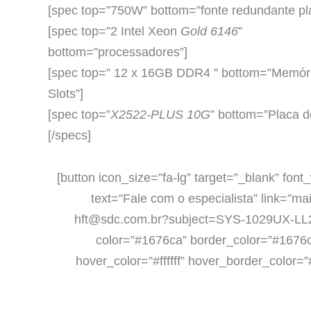
[spec top=”750W” bottom=”fonte redundante pl
[spec top=”2 Intel Xeon
Gold 6146
”
bottom=”processadores”]
[spec top=” 12 x 16GB DDR4 ” bottom=”Memór
Slots”]
[spec top=”
X2522-PLUS 10G
” bottom=”Placa d
[/specs]
[button icon_size=”fa-lg” target=”_blank” font
text=”Fale com o especialista” link=”mai
hft@sdc.com.br?subject=SYS-1029UX-LL
color=”#1676ca” border_color=”#1676
hover_color=”#ffffff” hover_border_color=”#f