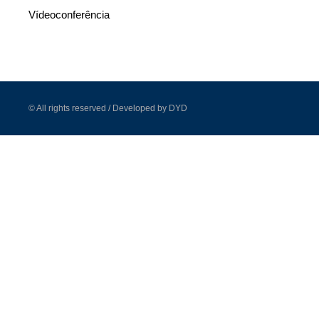
Vídeoconferência
© All rights reserved / Developed by DYD
Como p