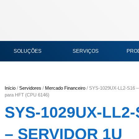
Ir
para
o
conteúdo
SOLUÇÕES
SERVIÇOS
PRO
Início
/
Servidores
/
Mercado Financeiro
/ SYS-1029UX-LL2-S16 – 
para HFT (CPU 6146)
SYS-1029UX-LL2-
– SERVIDOR 1U