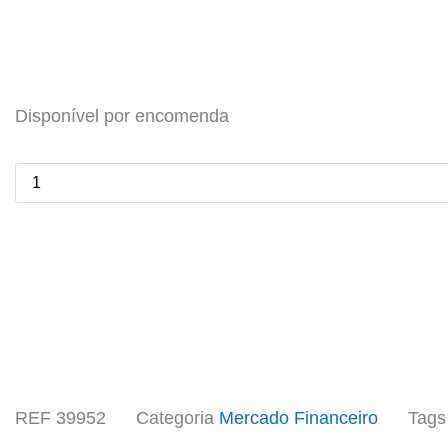
SYS-
1029UX-
Disponível por encomenda
LL2-
S16
-
Servidor
1U
para
HFT
(CPU
6146)
quantidade
REF
39952
Categoria
Mercado Financeiro
Tags