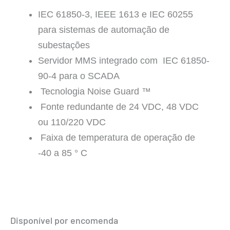
IEC 61850-3, IEEE 1613 e IEC 60255
para sistemas de automação de
subestações
Servidor MMS integrado com IEC 61850-
90-4 para o SCADA
Tecnologia Noise Guard ™
Fonte redundante de 24 VDC, 48 VDC
ou 110/220 VDC
Faixa de temperatura de operação de
-40 a 85 ° C
PT-
7528
Disponível por encomenda
Série