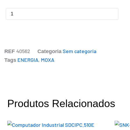
-
Switches
até
28
portas;
IEC
61850-
3
quantidade
40562
Sem categoria
REF
Categoria
ENERGIA
,
MOXA
Tags
Produtos Relacionados