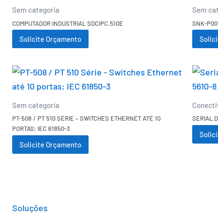
Sem categoria
Sem cat
COMPUTADOR INDUSTRIAL SDCIPC.510E
SNK-P00
Solicite Orçamento
Solic
Sem categoria
Conecti
PT-508 / PT 510 SÉRIE – SWITCHES ETHERNET ATÉ 10
SERIAL D
PORTAS; IEC 61850-3
Solic
Solicite Orçamento
Soluções