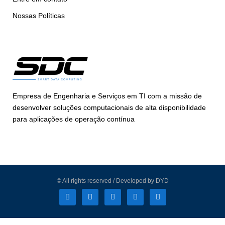
Nossas Políticas
Empresa de Engenharia e Serviços em TI com a missão de
desenvolver soluções computacionais de alta disponibilidade
para aplicações de operação contínua
© All rights reserved / Developed by DYD
L
F
I
T
Y
i
a
n
w
o
n
c
s
i
u
k
e
t
t
t
e
b
a
t
u