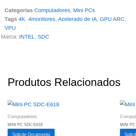
Categorias
Computadores
,
Mini PCs
Tags
4K
,
4monitores
,
Acelerado de IA
,
GPU ARC
,
VPU
Marca:
INTEL
,
SDC
Produtos Relacionados
Computadores
Comput
MINI PC SDC-E618
MINI PC
Solicite Orçamento
Solic