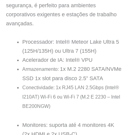
segurança, é perfeito para ambientes
corporativos exigentes e estações de trabalho
avançadas.
Processador
: Intel® Meteor Lake Ultra 5
(125H/135H) ou Ultra 7 (155H)
Acelerador de IA:
Intel® VPU
1x M.2 2280 SATA/NVMe
Armazenamento
:
SSD 1x slot para disco 2.5” SATA
Conectividade
:
1x RJ45 LAN 2.5Gbps (Intel®
I210AT)
Wi-Fi 6 ou Wi-Fi 7 (M.2 E 2230 – Intel
BE200NGW)
Monitores:
suporta até 4 monitores 4K
(2x HDMI e 2x USB-C)