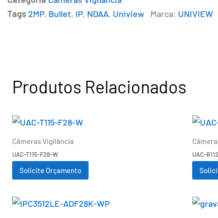
Tags
2MP
,
Bullet
,
IP
,
NDAA
,
Uniview
Marca:
UNIVIEW
Produtos Relacionados
Câmeras Vigilância
Câmeras
UAC-T115-F28-W
UAC-B11
Solicite Orçamento
Solic