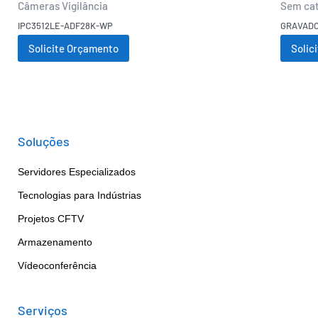
Câmeras Vigilância
Sem cat
IPC3512LE-ADF28K-WP
GRAVADO
Solicite Orçamento
Solic
Soluções
Servidores Especializados
Tecnologias para Indústrias
Projetos CFTV
Armazenamento
Vídeoconferência
Serviços