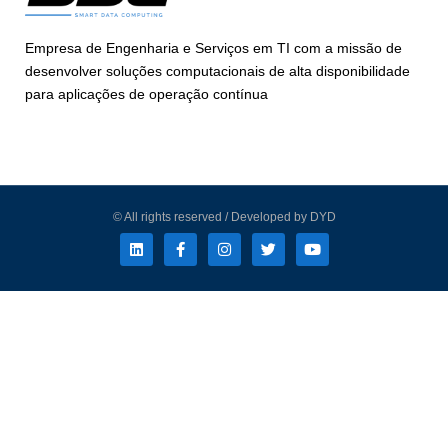
Empresa de Engenharia e Serviços em TI com a missão de
desenvolver soluções computacionais de alta disponibilidade
para aplicações de operação contínua
© All rights reserved / Developed by DYD
L
F
I
T
Y
i
a
n
w
o
n
c
s
i
u
k
e
t
t
t
e
b
a
t
u
d
o
g
e
b
i
o
r
r
e
n
k
a
-
m
f