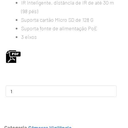
IR inteligente, distância de IR de até 30 m
(98 pés)
Suporta cartão Micro SD de 128 G
Suporta fonte de alimentação PoE
3 eixos
IPC2122LB-
ADF28KM-
H
quantidade
Categoria
Câmeras Vigilância