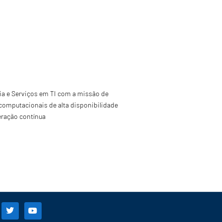
a e Serviços em TI com a missão de
computacionais de alta disponibilidade
eração contínua
T
Y
w
o
i
u