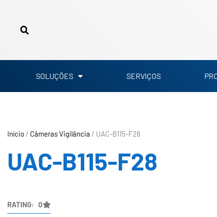
Ir
para
o
conteúdo
SOLUÇÕES
SERVIÇOS
PR
Início
/
Câmeras Vigilância
/ UAC-B115-F28
UAC-B115-F28
RATING: 0