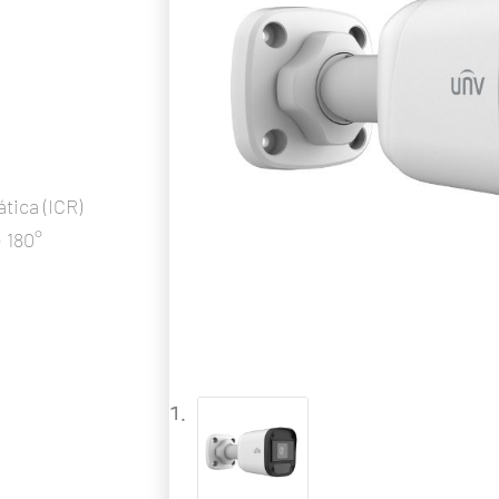
tica (ICR)
e 180°