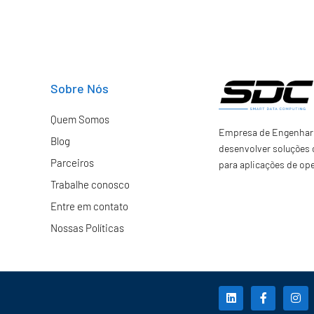
Sobre Nós
Quem Somos
Empresa de Engenhari
Blog
desenvolver soluções 
Parceiros
para aplicações de op
Trabalhe conosco
Entre em contato
Nossas Políticas
L
F
I
i
a
n
n
c
s