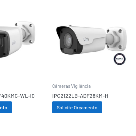
a
Câmeras Vigilância
F40KMC-WL-I0
IPC2122LB-ADF28KM-H
ento
Solicite Orçamento