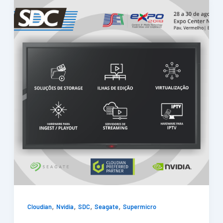
,
,
,
,
Cloudian
Nvidia
SDC
Seagate
Supermicro