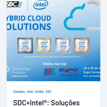
,
,
,
Cloudian
Intel
Nvidia
SDC
SDC+Intel®: Soluções