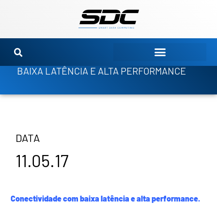
Ir
para
o
conteúdo
BAIXA LATÊNCIA E ALTA PERFORMANCE
DATA
11.05.17
Conectividade com baixa latência e alta performance.