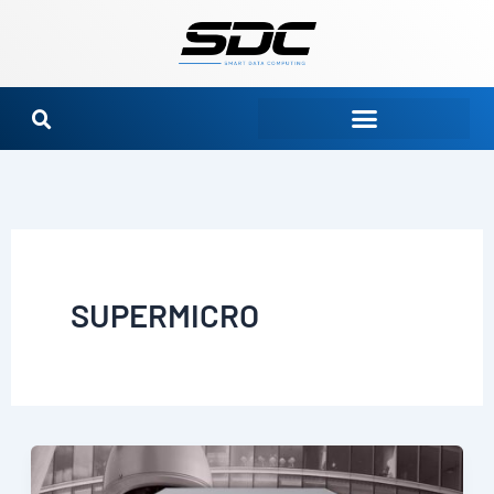
Ir
para
o
conteúdo
SUPERMICRO