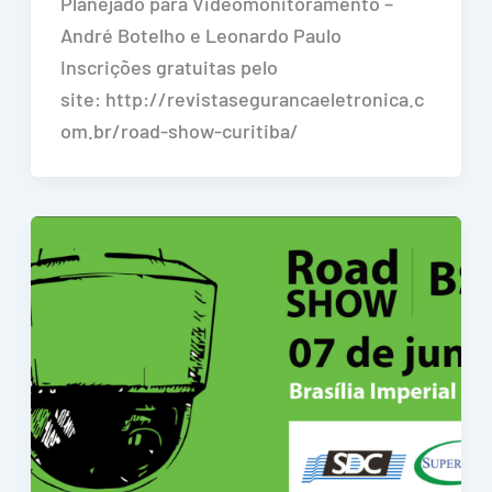
Planejado para Videomonitoramento –
André Botelho e Leonardo Paulo
Inscrições gratuitas pelo
site: http://revistasegurancaeletronica.c
om.br/road-show-curitiba/