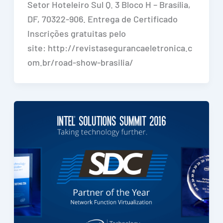
Setor Hoteleiro Sul Q. 3 Bloco H – Brasília,
DF, 70322-906. Entrega de Certificado
Inscrições gratuitas pelo
site: http://revistasegurancaeletronica.c
om.br/road-show-brasilia/