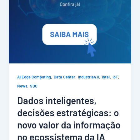
,
,
,
,
,
AI Edge Computing
Data Center
Industria4.0
Intel
IoT
,
News
SDC
Dados inteligentes,
decisões estratégicas: o
novo valor da informação
no ecossistema da IA