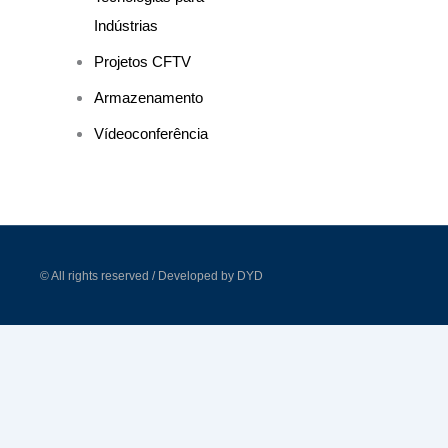
Indústrias
Projetos CFTV
Armazenamento
Vídeoconferência
© All rights reserved / Developed by DYD