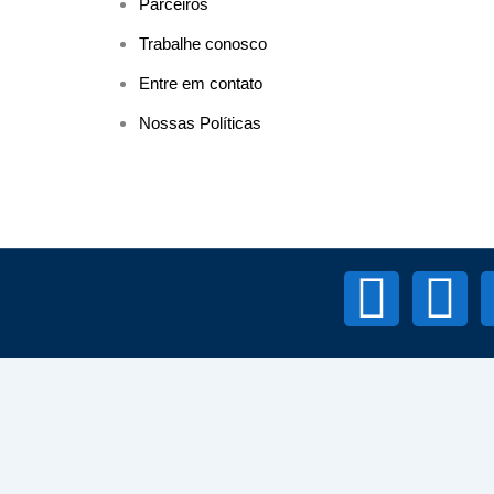
Parceiros
Trabalhe conosco
Entre em contato
Nossas Políticas
L
F
i
a
n
c
k
e