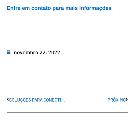
Entre em contato para mais informações
novembro 22, 2022
Anterior
Próx
SOLUÇÕES PARA CONECTIVIDADE INDUSTRIAL: USE DADOS PARA CRESCER
PRÓXIMO