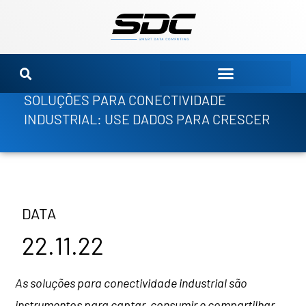
Ir
para
o
conteúdo
SOLUÇÕES PARA CONECTIVIDADE
INDUSTRIAL: USE DADOS PARA CRESCER
DATA
22.11.22
As soluções para conectividade industrial são
instrumentos para captar, consumir e compartilhar