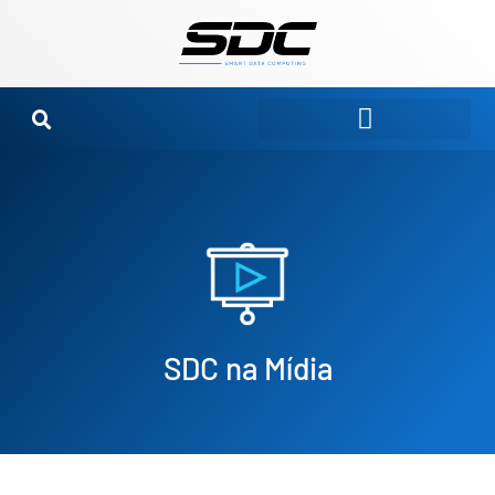
Ir
para
o
conteúdo
SDC na Mídia