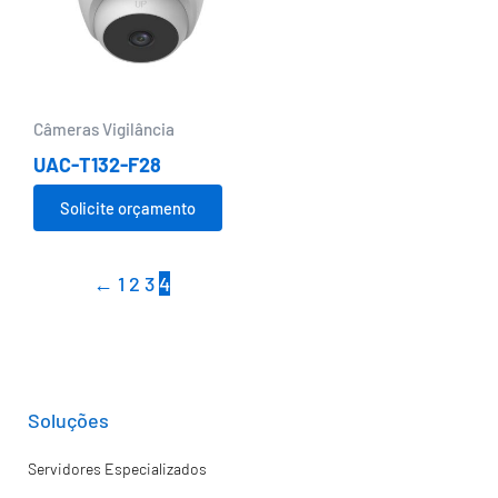
Câmeras Vigilância
UAC-T132-F28
Solicite orçamento
←
1
2
3
4
Soluções
Servidores Especializados