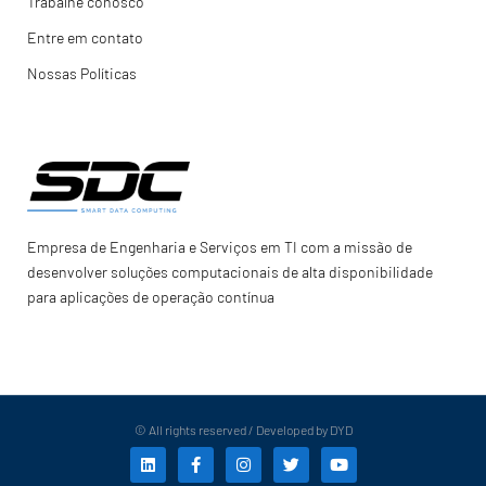
Trabalhe conosco
Entre em contato
Nossas Políticas
Empresa de Engenharia e Serviços em TI com a missão de
desenvolver soluções computacionais de alta disponibilidade
para aplicações de operação contínua
© All rights reserved / Developed by DYD
L
F
I
T
Y
i
a
n
w
o