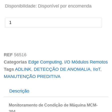
de
Disponibilidade:
Disponível por encomenda
Condição
de
Máquina
MCM-
204
quantidade
REF
56516
Categorias
Edge Computing
,
I/O Módulos Remotos
Tags
ADLINK
,
DETECÇÃO DE ANOMALIA
,
IIoT
,
MANUTENÇÃO PREDITIVA
Descrição
Monitoramento de Condição de Máquina MCM-
204