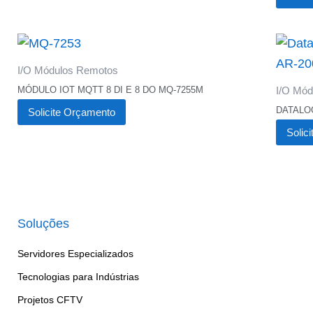
I/O Módulos Remotos
MÓDULO IOT MQTT 8 DI E 8 DO MQ-7255M
I/O Mó
DATALO
Solicite Orçamento
Solic
Soluções
Servidores Especializados
Tecnologias para Indústrias
Projetos CFTV