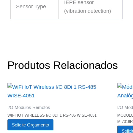
IEPE sensor
Sensor Type
(vibration detection)
Produtos Relacionados
I/O Módulos Remotos
I/O Mó
WIFI IOT WIRELESS I/O 8DI 1 RS-485 WISE-4051
MÓDULO
M-7019R
Solicite Orçamento
Solic