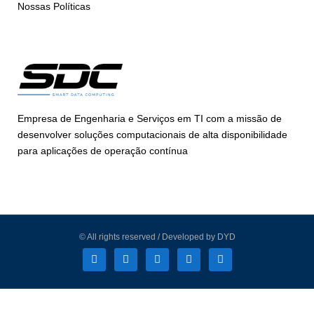
Nossas Políticas
Empresa de Engenharia e Serviços em TI com a missão de
desenvolver soluções computacionais de alta disponibilidade
para aplicações de operação contínua
© All rights reserved / Developed by DYD
L
F
I
T
Y
i
a
n
w
o
n
c
s
i
u
k
e
t
t
t
e
b
a
t
u
d
o
g
e
b