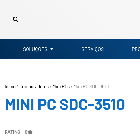
Ir
para
o
conteúdo
SOLUÇÕES
SERVIÇOS
PR
Início
/
Computadores
/
Mini PCs
/ Mini PC SDC-3510
MINI PC SDC-3510
RATING: 0