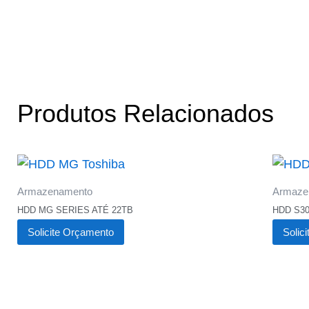
Produtos Relacionados
Armazenamento
Armaze
HDD MG SERIES ATÉ 22TB
HDD S30
Solicite Orçamento
Solic