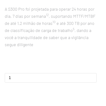
A S300 Pro foi projetada para operar 24 horas por
12
dia, 7 dias por semana
, suportando MTTF/MTBF
10
de até 1,2 milhão de horas
e até 300 TB por ano
5
de classificação de carga de trabalho
, dando a
você a tranquilidade de saber que a vigilância
segue diligente
HDD
S300
Pro
até
10TB
quantidade