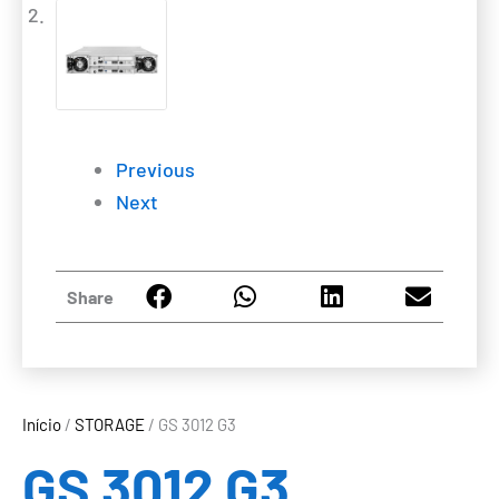
Previous
Next
Share
Início
/
STORAGE
/ GS 3012 G3
GS 3012 G3