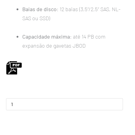
Baias de disco
: 12 baias (3,5″/2,5″ SAS, NL-
SAS ou SSD)
Capacidade máxima
: até 14 PB com
expansão de gavetas JBOD
GS
3012
G3
quantidade