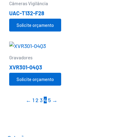
Câmeras Vigilância
UAC-T132-F28
Solicite orçamento
Gravadores
XVR301-04Q3
Solicite orçamento
←
1
2
3
4
5
→