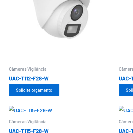
Câmeras Vigilância
Câmera
UAC-T112-F28-W
UAC-T
Solicite orçamento
Sol
Câmeras Vigilância
Câmera
UAC-T115-F28-W
UAC-