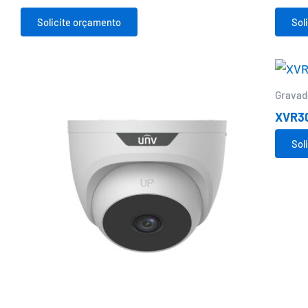
Solicite orçamento
Sol
Gravad
XVR3
Sol