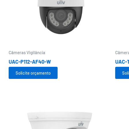
Câmeras Vigilância
Câmera
UAC-P112-AF40-W
UAC-T
Solicite orçamento
Sol