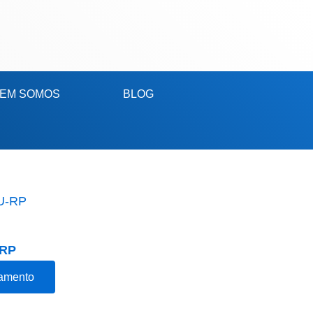
Carrinho
EM SOMOS
BLOG
-RP
çamento