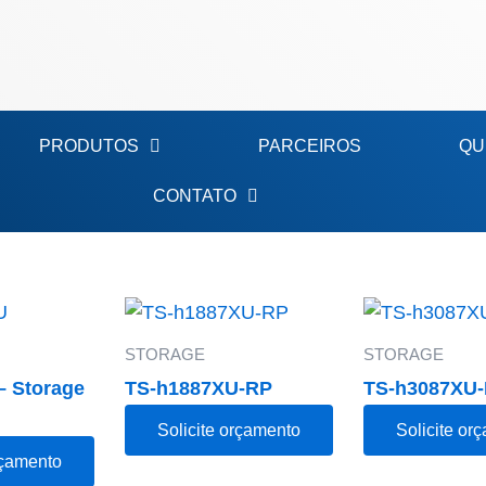
PRODUTOS
PARCEIROS
QU
CONTATO
STORAGE
STORAGE
– Storage
TS-h1887XU-RP
TS-h3087XU
Solicite orçamento
Solicite or
rçamento