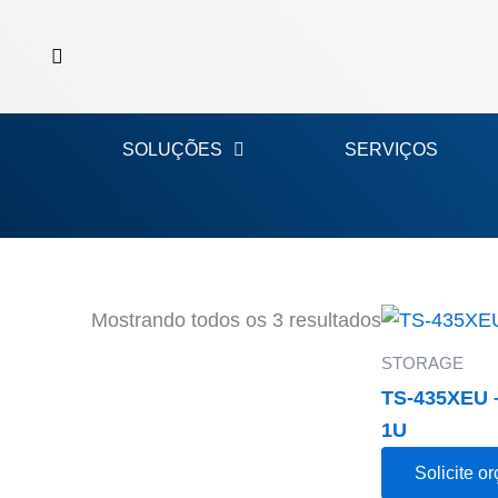
Ir
para
o
conteúdo
SOLUÇÕES
SERVIÇOS
Mostrando todos os 3 resultados
STORAGE
TS-435XEU 
1U
Solicite o