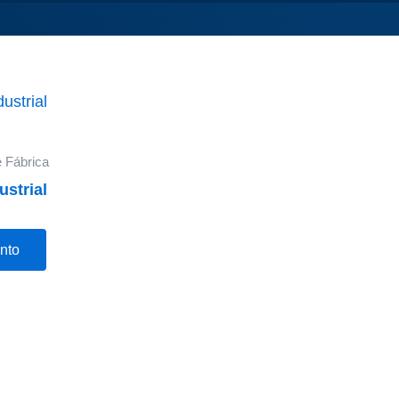
 Fábrica
strial
nto