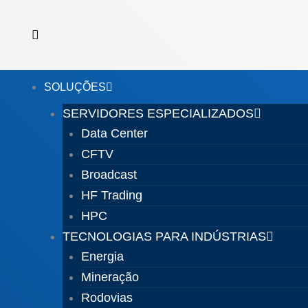
Ir
para
o
conteúdo
SOLUÇÕES
SERVIDORES ESPECIALIZADOS
Data Center
CFTV
Broadcast
HF Trading
HPC
TECNOLOGIAS PARA INDÚSTRIAS
Energia
Mineração
Rodovias