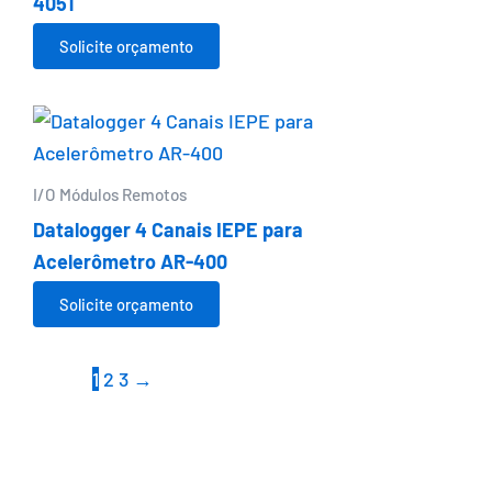
4051
Solicite orçamento
I/O Módulos Remotos
Datalogger 4 Canais IEPE para
Acelerômetro AR-400
Solicite orçamento
1
2
3
→