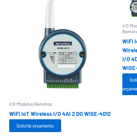
I/O Mó
Remot
WiFi 
Wirel
I/O 4
WISE
Sol
orçame
I/O Módulos Remotos
WiFi IoT Wireless I/O 4AI 2 DO WISE-4012
Solicite orçamento