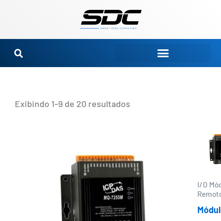
Ir
para
o
conteúdo
Exibindo 1–9 de 20 resultados
I/O Mó
Remot
Módul