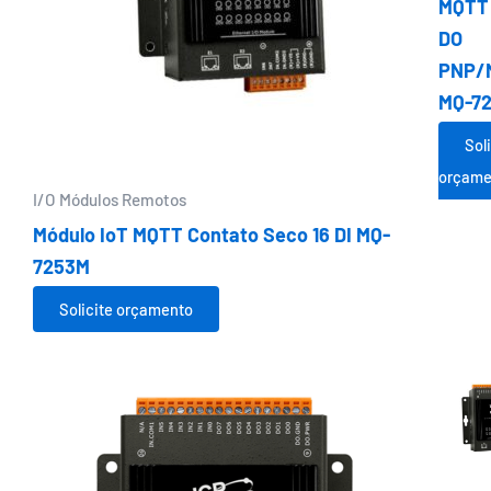
MQTT 
DO
PNP/
MQ-7
Sol
orçame
I/O Módulos Remotos
Módulo IoT MQTT Contato Seco 16 DI MQ-
7253M
Solicite orçamento