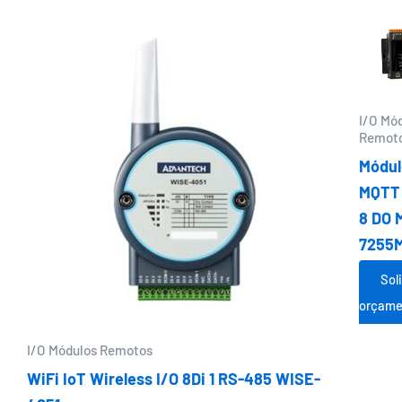
I/O Mó
Remot
Módul
MQTT 
8 DO 
7255
Sol
orçame
I/O Módulos Remotos
WiFi IoT Wireless I/O 8Di 1 RS-485 WISE-