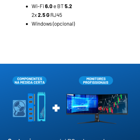
Wi-Fi
6.0
e BT
5.2
2x
2.5 G
RJ45
Windows (opcional)