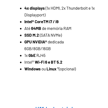
4x displays
(1x HDMI, 2x Thunderbolt e 1x
Displayport)
Intel® CoreTM i7 / i9
Até
64MB
de memória RAM
SSD M.2
(SATA NVMe)
GPU NVIDIA®
dedicada
6GB/8GB/16GB
1x
GbE
RJ45
Intel®
Wi-Fi 6 e BT 5.2
Windows
ou
Linux
*(opcional)