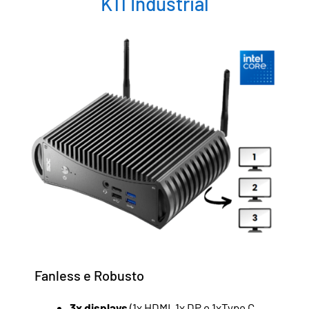
K11 Industrial
Fanless e Robusto
3x displays
(1x HDMI, 1x DP e 1xType C