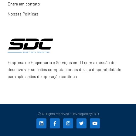
Entre em contato
Nossas Políticas
Empresa de Engenharia e Serviços em TI com a missão de
desenvolver soluções computacionais de alta disponibilidade
para aplicações de operação contínua
© All rights reserved / Developed by DYD
L
F
I
T
Y
i
a
n
w
o
n
c
s
i
u
k
e
t
t
t