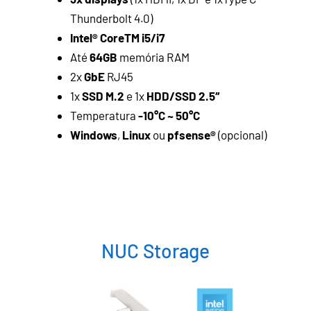
Thunderbolt 4.0)
Intel® CoreTM i5/i7
Até
64GB
memória RAM
2x
GbE
RJ45
1x
SSD M.2
e 1x
HDD/SSD 2.5″
Temperatura
-10°C ~ 50°C
Windows
,
Linux
ou
pfsense®
(opcional)
NUC Storage