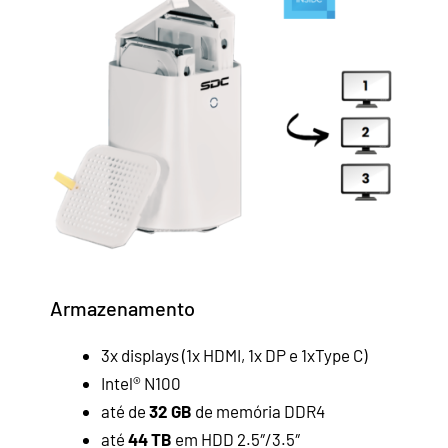
Armazenamento
3x displays (1x HDMI, 1x DP e 1xType C)
Intel® N100
até de
32 GB
de memória DDR4
até
44 TB
em HDD 2.5″/3.5″