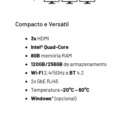
Compacto e Versátil
3x
HDMI
Intel® Quad-Core
8GB
memória RAM
120GB/256GB
de armazenamento
Wi-Fi
2.4/5GHz e
BT
4.2
2x GbE RJ45
Temperatura
-20°C ~ 60°C
Windows
* (opcional)