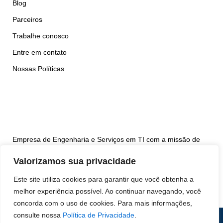
Blog
Parceiros
Trabalhe conosco
Entre em contato
Nossas Políticas
Empresa de Engenharia e Serviços em TI com a missão de
desenvolver soluções computacionais de alta disponibilidade
Valorizamos sua privacidade
para aplicações de operação contínua
Este site utiliza cookies para garantir que você obtenha a
Olá! Obrigado pela visita à
melhor experiência possível. Ao continuar navegando, você
SDC! Me chame aqui no
concorda com o uso de cookies. Para mais informações,
WhatsApp se precisar.
consulte nossa
Política de Privacidade
.