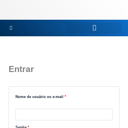
Ir
para
o
conteúdo
Obrigatório
Obrigatório
Entrar
Nome de usuário ou e-mail
*
Senha
*