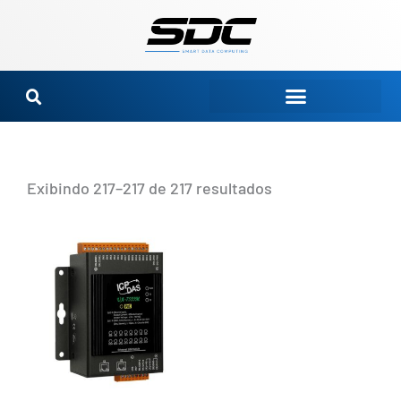
Ir
para
o
conteúdo
Exibindo 217–217 de 217 resultados