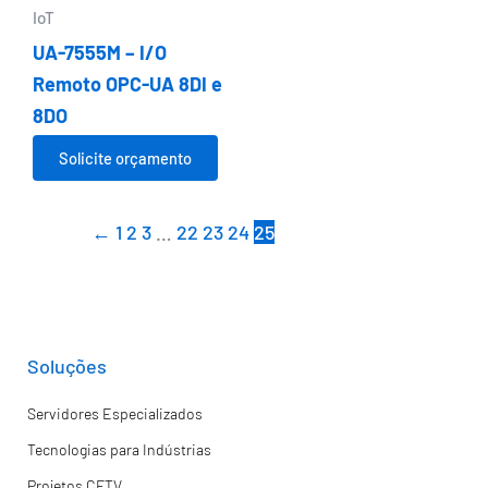
IoT
UA-7555M – I/O
Remoto OPC-UA 8DI e
8DO
Solicite orçamento
←
1
2
3
…
22
23
24
25
Soluções
Servidores Especializados
Tecnologias para Indústrias
Projetos CFTV