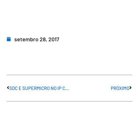
setembro 28, 2017
Anterior
Próx
SDC E SUPERMICRO NO IP CONVENTION 2017
PRÓXIMO