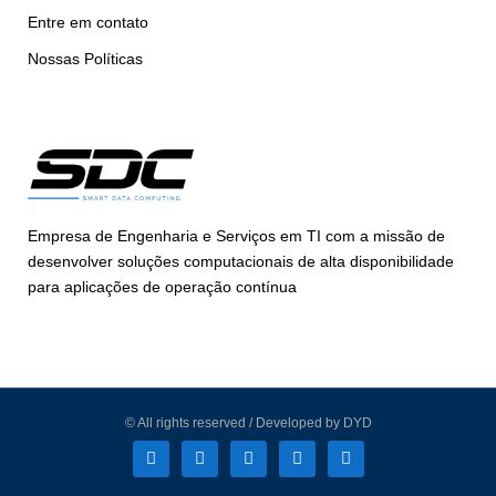
Entre em contato
Nossas Políticas
Empresa de Engenharia e Serviços em TI com a missão de
desenvolver soluções computacionais de alta disponibilidade
para aplicações de operação contínua
© All rights reserved / Developed by DYD
L
F
I
T
Y
i
a
n
w
o
n
c
s
i
u