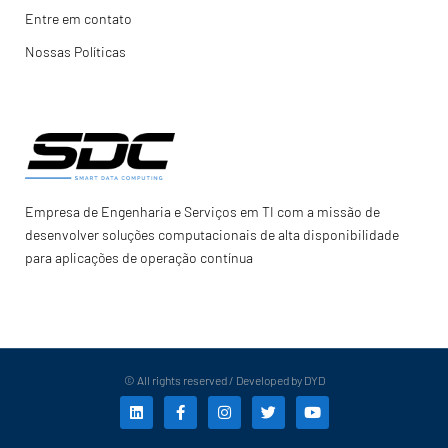
Entre em contato
Nossas Políticas
Empresa de Engenharia e Serviços em TI com a missão de
desenvolver soluções computacionais de alta disponibilidade
para aplicações de operação contínua
© All rights reserved / Developed by DYD
L
F
I
T
Y
i
a
n
w
o
n
c
s
i
u
k
e
t
t
t