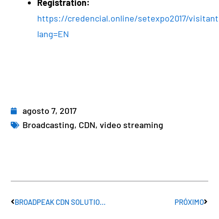
Registration:
https://credencial.online/setexpo2017/visitan
lang=EN
agosto 7, 2017
Broadcasting
,
CDN
,
video streaming
Anterior
Próx
BROADPEAK CDN SOLUTIONS AT SET EXPO 2017
PRÓXIMO