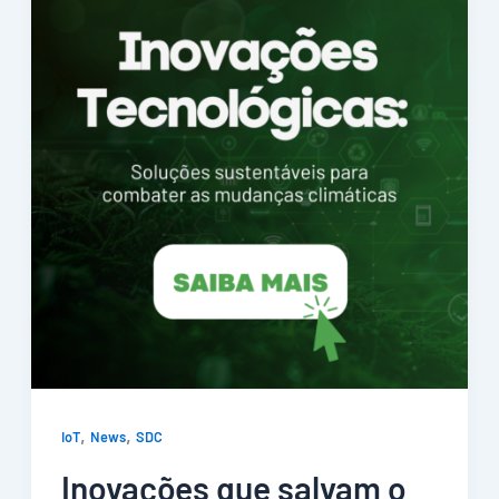
,
,
IoT
News
SDC
Inovações que salvam o