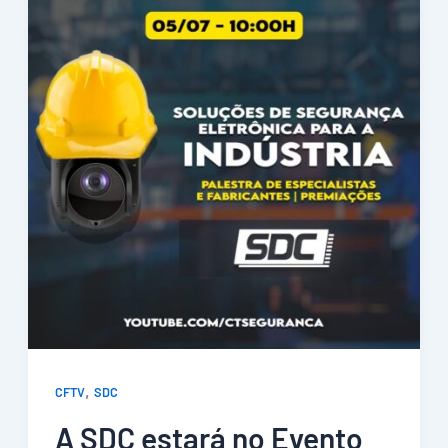
,
CFTV
SDC
A SDC estará no Evento