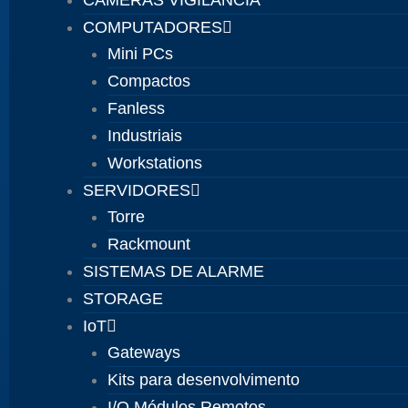
CÂMERAS VIGILÂNCIA
COMPUTADORES
Mini PCs
Compactos
Fanless
Industriais
Workstations
SERVIDORES
Torre
Rackmount
SISTEMAS DE ALARME
STORAGE
IoT
Gateways
Kits para desenvolvimento
I/O Módulos Remotos