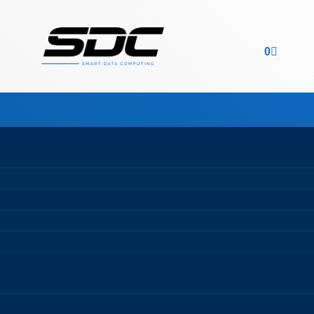
Carrinho
0