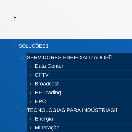
Ir
para
o
conteúdo
SOLUÇÕES
SERVIDORES ESPECIALIZADOS
Data Center
CFTV
Broadcast
HF Trading
HPC
TECNOLOGIAS PARA INDÚSTRIAS
Energia
Mineração